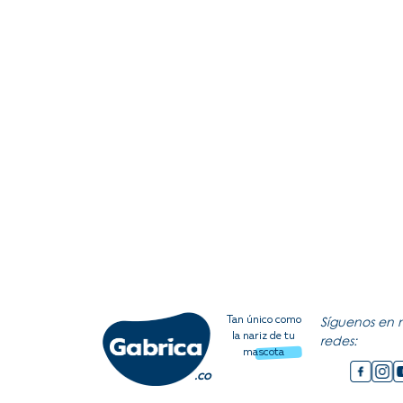
Síguenos en 
Tan único como
la nariz de tu
redes:
mascota
.co