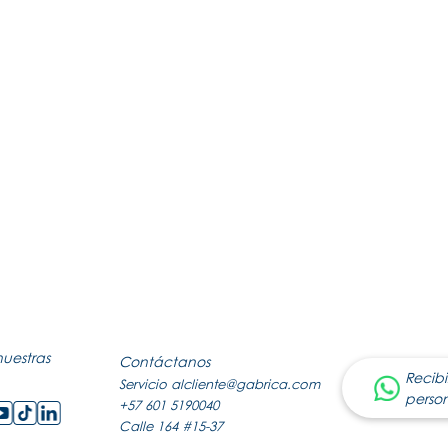
nuestras
Contáctanos
Recibi
Servicio al
cliente@gabrica.com
perso
+57 601 5190040
Calle 164 #15-37