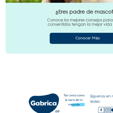
¿Eres padre de masco
Conoce los mejores consejos para
consentidos tengan la mejor vida 
Conocer Más
Síguenos en 
Tan único como
la nariz de tu
redes:
mascota
.co