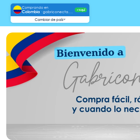
Comprando en
Aquí
✓
Colombia
·
gabriconecta.com
Cambiar de país