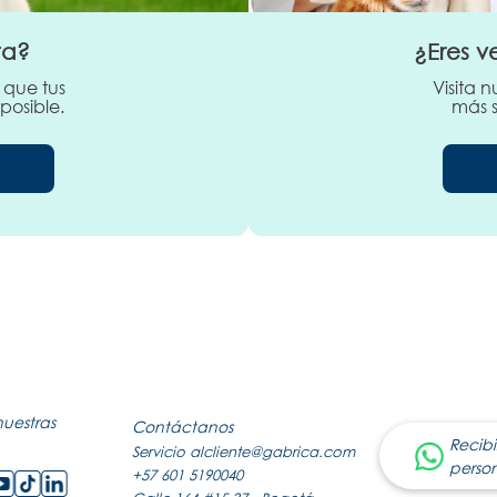
ta?
¿Eres v
 que tus
Visita 
posible.
más s
nuestras
Contáctanos
Recibi
Servicio al
cliente@gabrica.com
perso
+57 601 5190040